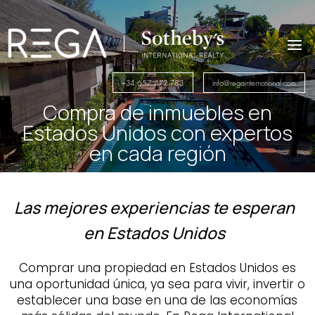
Reproductor
de
vídeo
+34 657 472 783
info@regainternational.com
Compra de inmuebles en
Estados Unidos con expertos
en cada región
Las mejores experiencias te esperan
en Estados Unidos
Comprar una propiedad en Estados Unidos es
una oportunidad única, ya sea para vivir, invertir o
establecer una base en una de las economías