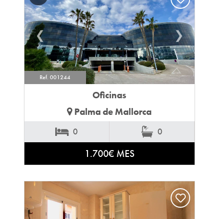
❮
❯
Ref. 001244
Oficinas
Palma de Mallorca
0
0
1.700€ MES