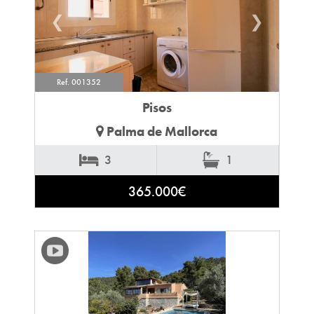
❮
❯
Ref. 001352
Pisos
Palma de Mallorca
3
1
365.000€
❮
❯