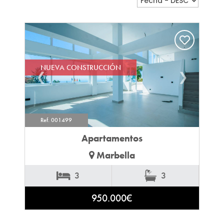
NUEVA CONSTRUCCIÓN
❮
❯
Ref. 001499
Apartamentos
Marbella
3
3
950.000€