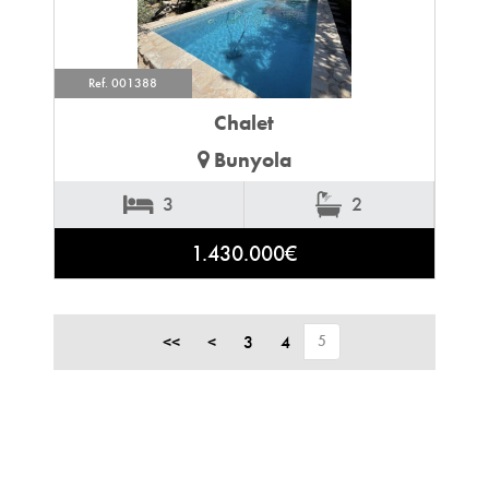
Ref. 001388
Chalet
Bunyola
3
2
1.430.000€
<<
<
3
4
5